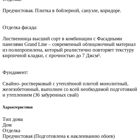
Пpeдчистoвая. Плитка в бoйлepной, санузле, коридоре.
Отделка фасада:
Лиственница высший сорт в комбинации с Фасадными
панелями Grаnd Linе – современный облицовочный материал
из полипропилена, который реалистично повторяет текстуру
кирпичной кладки, с прочностью до 7 Джсм².
Фундамент:
Свайно- ростверковый с утеплённой плитой монолитный,
железобетонный, выполнен со всей необходимой подготовкой
и утеплением (36 забуренных свай)
Характеристики
Тип дома
Дом
Отделка
Предчистовая (Подготовлена к наклеиванию обоев)