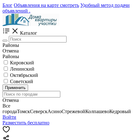
Блог
Объявления на карте смотреть
Удобный метод подачи
объявлений .
Каталог
Районы
Отмена
Районы
Кировский
Ленинский
Октябрьский
Советский
Применить
Отмена
Все
города
Томск
Северск
Асино
Стрежевой
Колпашево
Кедровый
Войти
Разместить бесплатно