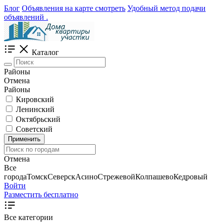
Блог
Объявления на карте смотреть
Удобный метод подачи
объявлений .
Каталог
Районы
Отмена
Районы
Кировский
Ленинский
Октябрьский
Советский
Применить
Отмена
Все
города
Томск
Северск
Асино
Стрежевой
Колпашево
Кедровый
Войти
Разместить бесплатно
Все категории