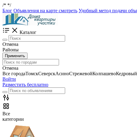
/*
*/
Блог
Объявления на карте смотреть
Удобный метод подачи объя
Каталог
Отмена
Районы
Применить
Отмена
Все города
Томск
Северск
Асино
Стрежевой
Колпашево
Кедровый
Войти
Разместить бесплатно
Все
категории