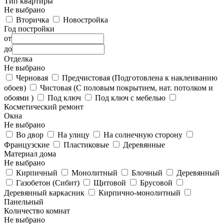
Тип квартиры
Не выбрано
Вторичка
Новостройка
Год постройки
от
до
Отделка
Не выбрано
Черновая
Предчистовая (Подготовлена к наклеиванию
обоев)
Чистовая (С половым покрытием, нат. потолком и
обоями )
Под ключ
Под ключ с мебелью
Косметический ремонт
Окна
Не выбрано
Во двор
На улицу
На солнечную сторону
Французские
Пластиковые
Деревянные
Материал дома
Не выбрано
Кирпичный
Монолитный
Блочный
Деревянный
Газобетон (Сибит)
Щитовой
Брусовой
Деревянный каркасник
Кирпично-монолитный
Панельный
Количество комнат
Не выбрано