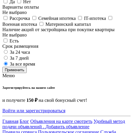
Да
Нет
Варианты оплаты
Не выбрано
Рассрочка
Семейная ипотека
IT-ипотека
Военная ипотека
Материнский капитал
Наличие акций от застройщика при покупке квартиры
Не выбрано
Есть
Срок размещения
За 24 часа
За 7 дней
За все время
Применить
Меню
Зарегистрируйтесь на нашем сайте
и получите
150 ₽
на свой бонусный счет!
Войти или зарегистрироваться
Главная
Блог
Объявления на карте смотреть
Удобный метод
подачи объявлений .
Добавить объявление
Правила сервиса
Пользовательское соглашение
Служба