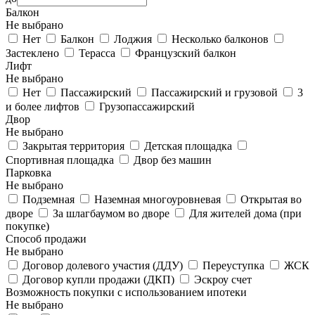
Балкон
Не выбрано
Нет
Балкон
Лоджия
Несколько балконов
Застеклено
Терасса
Французский балкон
Лифт
Не выбрано
Нет
Пассажирский
Пассажирский и грузовой
3
и более лифтов
Грузопассажирский
Двор
Не выбрано
Закрытая территория
Детская площадка
Спортивная площадка
Двор без машин
Парковка
Не выбрано
Подземная
Наземная многоуровневая
Открытая во
дворе
За шлагбаумом во дворе
Для жителей дома (при
покупке)
Способ продажи
Не выбрано
Договор долевого участия (ДДУ)
Переуступка
ЖСК
Договор купли продажи (ДКП)
Эскроу счет
Возможность покупки с использованием ипотеки
Не выбрано