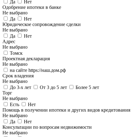
Да
Нет
Одобрение ипотеки в банке
Не выбрано
Да
Нет
Юридическое сопровождение сделки
Не выбрано
Да
Нет
Адрес
Не выбрано
Томск
Проектная декларация
Не выбрано
на сайте https://наш.дом.рф
Срок владения
Не выбрано
До 3-х лет
От 3 до 5 лет
Более 5 лет
Торг
Не выбрано
Есть
Нет
Помощь в получении ипотеки и других видов кредитования
Не выбрано
Да
Нет
Консультации по вопросам недвижимости
Не выбрано