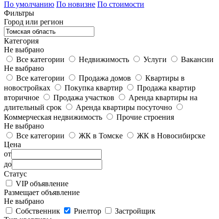
По умолчанию
По новизне
По стоимости
Фильтры
Город или регион
Категория
Не выбрано
Все категории
Недвижимость
Услуги
Вакансии
Не выбрано
Все категории
Продажа домов
Квартиры в
новостройках
Покупка квартир
Продажа квартир
вторичное
Продажа участков
Аренда квартиры на
длительный срок
Аренда квартиры посуточно
Коммерческая недвижимость
Прочие строения
Не выбрано
Все категории
ЖК в Томске
ЖК в Новосибирске
Цена
от
до
Статус
VIP объявление
Размещает объявление
Не выбрано
Собственник
Риелтор
Застройщик