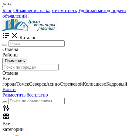
/*
*/
Блог
Объявления на карте смотреть
Удобный метод подачи
объявлений .
Каталог
Отмена
Районы
Применить
Отмена
Все
города
Томск
Северск
Асино
Стрежевой
Колпашево
Кедровый
Войти
Разместить бесплатно
Все
категории