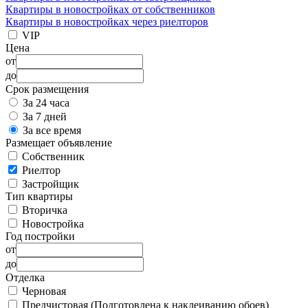
Квартиры в новостройках от собственников
Квартиры в новостройках через риелторов
VIP
Цена
от
до
Срок размещения
За 24 часа
За 7 дней
За все время
Размещает объявление
Собственник
Риелтор
Застройщик
Тип квартиры
Вторичка
Новостройка
Год постройки
от
до
Отделка
Черновая
Предчистовая (Подготовлена к наклеиванию обоев)