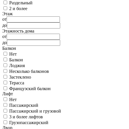
Раздельный
2 и более
Этаж
от
до
Этажность дома
от
до
Балкон
Нет
Балкон
Лоджия
Несколько балконов
Застеклено
Терасса
Французский балкон
Лифт
Нет
Пассажирский
Пассажирский и грузовой
3 и более лифтов
Грузопассажирский
Двор