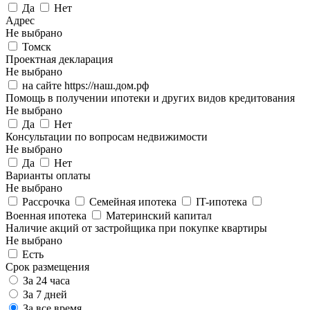
Да
Нет
Адрес
Не выбрано
Томск
Проектная декларация
Не выбрано
на сайте https://наш.дом.рф
Помощь в получении ипотеки и других видов кредитования
Не выбрано
Да
Нет
Консультации по вопросам недвижимости
Не выбрано
Да
Нет
Варианты оплаты
Не выбрано
Рассрочка
Семейная ипотека
IT-ипотека
Военная ипотека
Материнский капитал
Наличие акций от застройщика при покупке квартиры
Не выбрано
Есть
Срок размещения
За 24 часа
За 7 дней
За все время