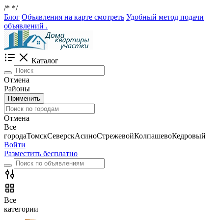
/*
*/
Блог
Объявления на карте смотреть
Удобный метод подачи
объявлений .
Каталог
Отмена
Районы
Применить
Отмена
Все
города
Томск
Северск
Асино
Стрежевой
Колпашево
Кедровый
Войти
Разместить бесплатно
Все
категории