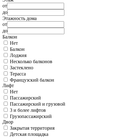
от
до
Этажность дома
от
до
Балкон
Нет
Балкон
Лоджия
Несколько балконов
Застеклено
Терасса
Французский балкон
Лифт
Нет
Пассажирский
Пассажирский и грузовой
3 и более лифтов
Грузопассажирский
Двор
Закрытая территория
Детская площадка