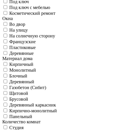
Под ключ
Под ключ с мебелью
Косметический ремонт
Окна
Во двор
На улицу
На солнечную сторону
Французские
Пластиковые
Деревянные
Материал дома
Кирпичный
Монолитный
Блочный
Деревянный
Газобетон (Сибит)
Щитовой
Брусовой
Деревянный каркасник
Кирпично-монолитный
Панельный
Количество комнат
Студия