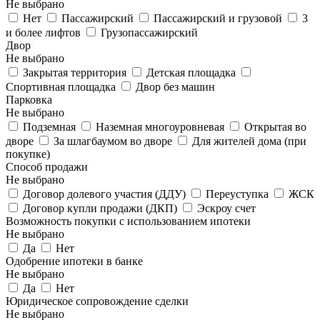
Не выбрано
Нет
Пассажирский
Пассажирский и грузовой
3
и более лифтов
Грузопассажирский
Двор
Не выбрано
Закрытая территория
Детская площадка
Спортивная площадка
Двор без машин
Парковка
Не выбрано
Подземная
Наземная многоуровневая
Открытая во
дворе
За шлагбаумом во дворе
Для жителей дома (при
покупке)
Способ продажи
Не выбрано
Договор долевого участия (ДДУ)
Переуступка
ЖСК
Договор купли продажи (ДКП)
Эскроу счет
Возможность покупки с использованием ипотеки
Не выбрано
Да
Нет
Одобрение ипотеки в банке
Не выбрано
Да
Нет
Юридическое сопровождение сделки
Не выбрано