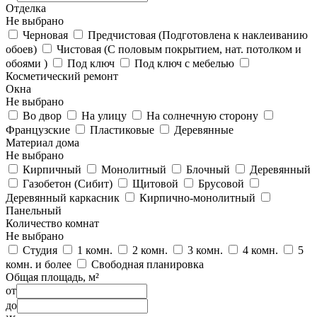
Отделка
Не выбрано
Черновая
Предчистовая (Подготовлена к наклеиванию
обоев)
Чистовая (С половым покрытием, нат. потолком и
обоями )
Под ключ
Под ключ с мебелью
Косметический ремонт
Окна
Не выбрано
Во двор
На улицу
На солнечную сторону
Французские
Пластиковые
Деревянные
Материал дома
Не выбрано
Кирпичный
Монолитный
Блочный
Деревянный
Газобетон (Сибит)
Щитовой
Брусовой
Деревянный каркасник
Кирпично-монолитный
Панельный
Количество комнат
Не выбрано
Студия
1 комн.
2 комн.
3 комн.
4 комн.
5
комн. и более
Свободная планировка
Общая площадь, м²
от
до