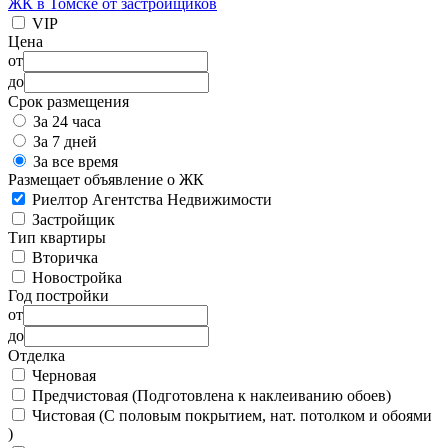
ЖК в Томске от застройщиков
VIP
Цена
от
до
Срок размещения
За 24 часа
За 7 дней
За все время
Размещает объявление о ЖК
Риелтор Агентства Недвижимости
Застройщик
Тип квартиры
Вторичка
Новостройка
Год постройки
от
до
Отделка
Черновая
Предчистовая (Подготовлена к наклеиванию обоев)
Чистовая (С половым покрытием, нат. потолком и обоями
)