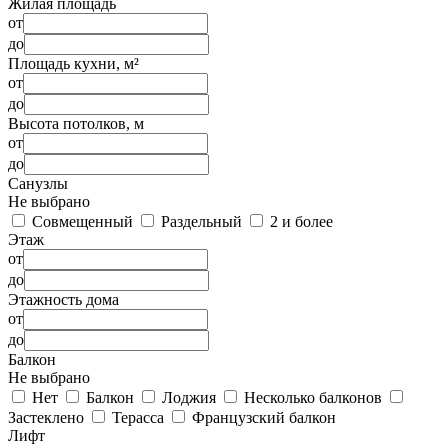
Жилая площадь
от
до
Площадь кухни, м²
от
до
Высота потолков, м
от
до
Санузлы
Не выбрано
Совмещенный
Раздельный
2 и более
Этаж
от
до
Этажность дома
от
до
Балкон
Не выбрано
Нет
Балкон
Лоджия
Несколько балконов
Застеклено
Терасса
Французский балкон
Лифт