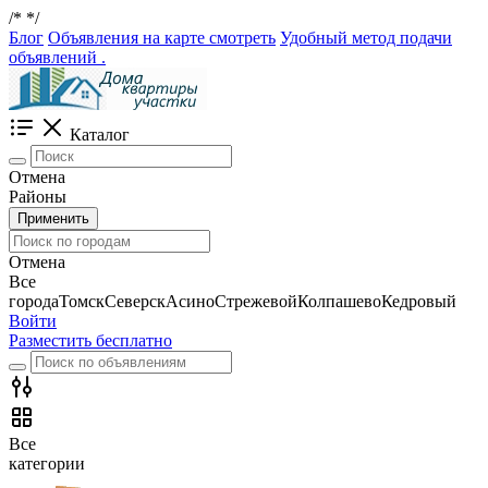
/*
*/
Блог
Объявления на карте смотреть
Удобный метод подачи
объявлений .
Каталог
Отмена
Районы
Применить
Отмена
Все
города
Томск
Северск
Асино
Стрежевой
Колпашево
Кедровый
Войти
Разместить бесплатно
Все
категории