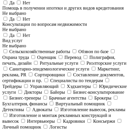
Да
Нет
Помощь в получении ипотеки и других видов кредитования
Не выбрано
Да
Нет
Консультации по вопросам недвижимости
Не выбрано
Да
Нет
Вид услуг
Не выбрано
Сельскохозяйственные работы
Обзвон по базе
Охрана труда
Оценщик
Перевод
Полиграфия,
печать, дизайн
Ритуальные услуги
Риэлторские услуги
Санитарно-эпидемиологические услуги
Маркетинг,
реклама, PR
Сортировщики
Составление документов,
сертификации и пр.
Специалисты по тендерам
Трейдеры
Управляющий
Хэдхантеры
Юридические
услуги
Дикторы
Байеры
Бизнес-консультирование
Бизнес-тренеры
Брачные агентства
Брокеры
Бухгалтерия, финансы
Виртуальный помощник
Детективы
Адвокаты
Изготовление вывесок, рекламы
Изготовление и монтаж рекламных конструкций и
вывесок
Интервьюеры
Кадровики
Консьержи
Личный помощник
Логисты