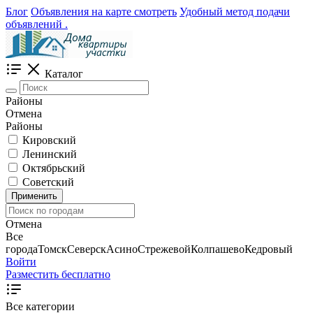
Блог
Объявления на карте смотреть
Удобный метод подачи
объявлений .
Каталог
Районы
Отмена
Районы
Кировский
Ленинский
Октябрьский
Советский
Применить
Отмена
Все
города
Томск
Северск
Асино
Стрежевой
Колпашево
Кедровый
Войти
Разместить бесплатно
Все категории