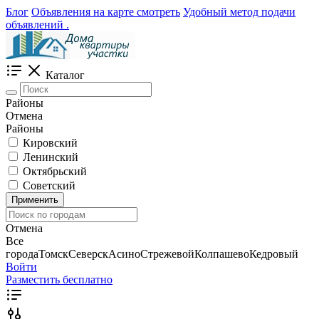
Блог
Объявления на карте смотреть
Удобный метод подачи
объявлений .
Каталог
Районы
Отмена
Районы
Кировский
Ленинский
Октябрьский
Советский
Применить
Отмена
Все
города
Томск
Северск
Асино
Стрежевой
Колпашево
Кедровый
Войти
Разместить бесплатно