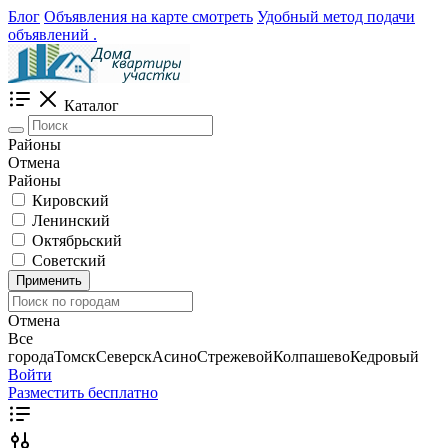
Блог
Объявления на карте смотреть
Удобный метод подачи
объявлений .
Каталог
Районы
Отмена
Районы
Кировский
Ленинский
Октябрьский
Советский
Применить
Отмена
Все
города
Томск
Северск
Асино
Стрежевой
Колпашево
Кедровый
Войти
Разместить бесплатно