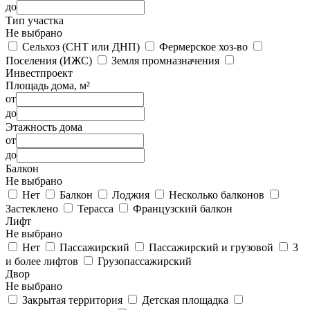
до
Тип участка
Не выбрано
Сельхоз (СНТ или ДНП)
Фермерское хоз-во
Поселения (ИЖС)
Земля промназначения
Инвестпроект
Площадь дома, м²
от
до
Этажность дома
от
до
Балкон
Не выбрано
Нет
Балкон
Лоджия
Несколько балконов
Застеклено
Терасса
Французский балкон
Лифт
Не выбрано
Нет
Пассажирский
Пассажирский и грузовой
3
и более лифтов
Грузопассажирский
Двор
Не выбрано
Закрытая территория
Детская площадка