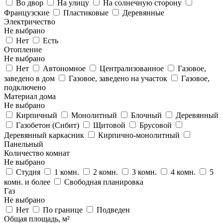
Во двор
На улицу
На солнечную сторону
Французские
Пластиковые
Деревянные
Электричество
Не выбрано
Нет
Есть
Отопление
Не выбрано
Нет
Автономное
Централизованное
Газовое,
заведено в дом
Газовое, заведено на участок
Газовое,
подключено
Материал дома
Не выбрано
Кирпичный
Монолитный
Блочный
Деревянный
Газобетон (Сибит)
Щитовой
Брусовой
Деревянный каркасник
Кирпично-монолитный
Панельный
Количество комнат
Не выбрано
Студия
1 комн.
2 комн.
3 комн.
4 комн.
5
комн. и более
Свободная планировка
Газ
Не выбрано
Нет
По границе
Подведен
Общая площадь, м²