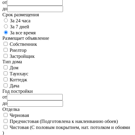
от
до
Срок размещения
За 24 часа
За 7 дней
За все время
Размещает объявление
Собственник
Риелтор
Застройщик
Тип дома
Дом
Таунхаус
Коттедж
Дача
Год постройки
от
до
Отделка
Черновая
Предчистовая (Подготовлена к наклеиванию обоев)
Чистовая (С половым покрытием, нат. потолком и обоями
)