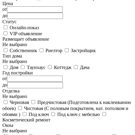
Цена
от
до
Статус
Онлайн-показ
VIP объявление
Размещает объявление
Не выбрано
Собственник
Риелтор
Застройщик
Тип дома
Не выбрано
Дом
Таунхаус
Коттедж
Дача
Год постройки
от
до
Отделка
Не выбрано
Черновая
Предчистовая (Подготовлена к наклеиванию
обоев)
Чистовая (С половым покрытием, нат. потолком и
обоями )
Под ключ
Под ключ с мебелью
Косметический ремонт
Окна
Не выбрано