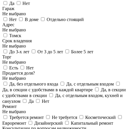
Да
Нет
Гараж
Не выбрано
Нет
В доме
Отдельно стоящий
Адрес
Не выбрано
Томск
Срок владения
Не выбрано
До 3-х лет
От 3 до 5 лет
Более 5 лет
Торг
Не выбрано
Есть
Нет
Продается доля?
Не выбрано
Да, без отдельного входа
Да, с отдельным входом
Да, в секции с удобствами в каждой квартире
Да, в секции
с удобствами в секции
Да, с отдельным входом, кухней и
санузлом
Да
Нет
Ремонт
Не выбрано
Требуется ремонт
Не требуется
Косметический
Евроремонт
Дизайнерский
Капитальный ремонт
Консультации по вопросам недвижимости