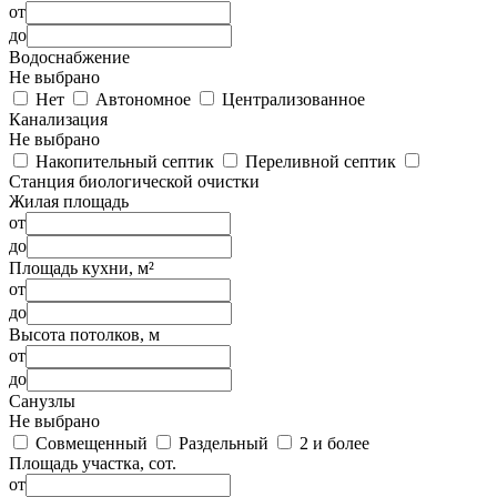
от
до
Водоснабжение
Не выбрано
Нет
Автономное
Централизованное
Канализация
Не выбрано
Накопительный септик
Переливной септик
Станция биологической очистки
Жилая площадь
от
до
Площадь кухни, м²
от
до
Высота потолков, м
от
до
Санузлы
Не выбрано
Совмещенный
Раздельный
2 и более
Площадь участка, сот.
от