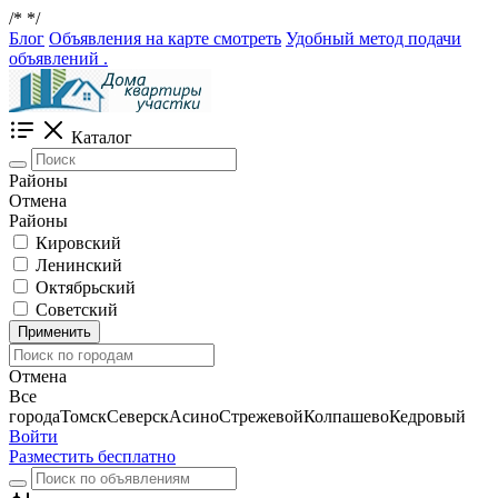
/*
*/
Блог
Объявления на карте смотреть
Удобный метод подачи
объявлений .
Каталог
Районы
Отмена
Районы
Кировский
Ленинский
Октябрьский
Советский
Применить
Отмена
Все
города
Томск
Северск
Асино
Стрежевой
Колпашево
Кедровый
Войти
Разместить бесплатно