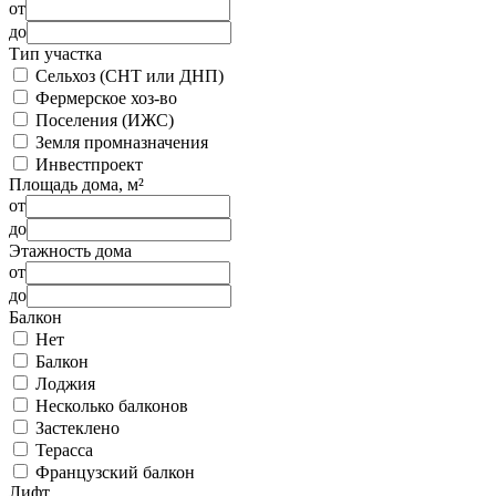
от
до
Тип участка
Сельхоз (СНТ или ДНП)
Фермерское хоз-во
Поселения (ИЖС)
Земля промназначения
Инвестпроект
Площадь дома, м²
от
до
Этажность дома
от
до
Балкон
Нет
Балкон
Лоджия
Несколько балконов
Застеклено
Терасса
Французский балкон
Лифт