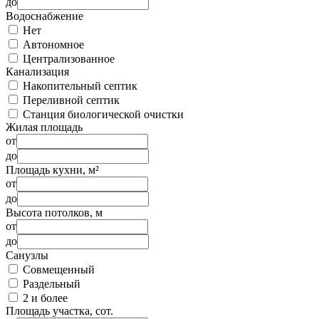
до
Водоснабжение
Нет
Автономное
Централизованное
Канализация
Накопительный септик
Переливной септик
Станция биологической очистки
Жилая площадь
от
до
Площадь кухни, м²
от
до
Высота потолков, м
от
до
Санузлы
Совмещенный
Раздельный
2 и более
Площадь участка, сот.