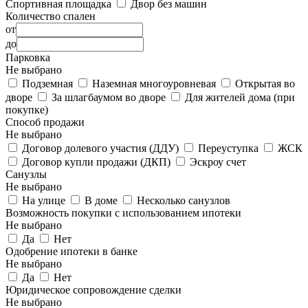
Спортивная площадка
Двор без машин
Количество спален
от
до
Парковка
Не выбрано
Подземная
Наземная многоуровневая
Открытая во
дворе
За шлагбаумом во дворе
Для жителей дома (при
покупке)
Способ продажи
Не выбрано
Договор долевого участия (ДДУ)
Переуступка
ЖСК
Договор купли продажи (ДКП)
Эскроу счет
Санузлы
Не выбрано
На улице
В доме
Несколько санузлов
Возможность покупки с использованием ипотеки
Не выбрано
Да
Нет
Одобрение ипотеки в банке
Не выбрано
Да
Нет
Юридическое сопровождение сделки
Не выбрано