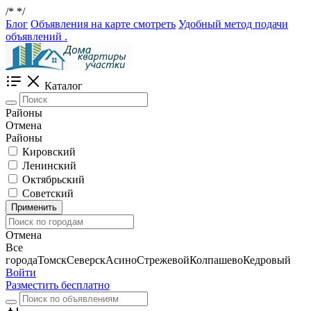
/*
*/
Блог
Объявления на карте смотреть
Удобный метод подачи
объявлений .
Каталог
Районы
Отмена
Районы
Кировский
Ленинский
Октябрьский
Советский
Применить
Отмена
Все
города
Томск
Северск
Асино
Стрежевой
Колпашево
Кедровый
Войти
Разместить бесплатно