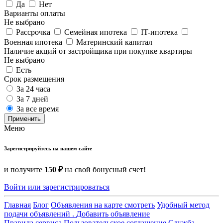
Да
Нет
Варианты оплаты
Не выбрано
Рассрочка
Семейная ипотека
IT-ипотека
Военная ипотека
Материнский капитал
Наличие акций от застройщика при покупке квартиры
Не выбрано
Есть
Срок размещения
За 24 часа
За 7 дней
За все время
Применить
Меню
Зарегистрируйтесь на нашем сайте
и получите
150 ₽
на свой бонусный счет!
Войти или зарегистрироваться
Главная
Блог
Объявления на карте смотреть
Удобный метод
подачи объявлений .
Добавить объявление
Правила сервиса
Пользовательское соглашение
Служба