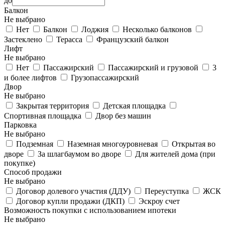
до
Балкон
Не выбрано
Нет
Балкон
Лоджия
Несколько балконов
Застеклено
Терасса
Французский балкон
Лифт
Не выбрано
Нет
Пассажирский
Пассажирский и грузовой
3
и более лифтов
Грузопассажирский
Двор
Не выбрано
Закрытая территория
Детская площадка
Спортивная площадка
Двор без машин
Парковка
Не выбрано
Подземная
Наземная многоуровневая
Открытая во
дворе
За шлагбаумом во дворе
Для жителей дома (при
покупке)
Способ продажи
Не выбрано
Договор долевого участия (ДДУ)
Переуступка
ЖСК
Договор купли продажи (ДКП)
Эскроу счет
Возможность покупки с использованием ипотеки
Не выбрано