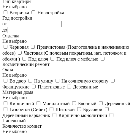
Тип квартиры
Не выбрано
Вторичка
Новостройка
Год постройки
от
до
Отделка
Не выбрано
Черновая
Предчистовая (Подготовлена к наклеиванию
обоев)
Чистовая (С половым покрытием, нат. потолком и
обоями )
Под ключ
Под ключ с мебелью
Косметический ремонт
Окна
Не выбрано
Во двор
На улицу
На солнечную сторону
Французские
Пластиковые
Деревянные
Материал дома
Не выбрано
Кирпичный
Монолитный
Блочный
Деревянный
Газобетон (Сибит)
Щитовой
Брусовой
Деревянный каркасник
Кирпично-монолитный
Панельный
Количество комнат
Не выбрано