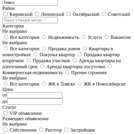
Район
Кировский
Ленинский
Октябрьский
Советский
Категория
Не выбрано
Все категории
Недвижимость
Услуги
Вакансии
Не выбрано
Все категории
Продажа домов
Квартиры в
новостройках
Покупка квартир
Продажа квартир
вторичное
Продажа участков
Аренда квартиры на
длительный срок
Аренда квартиры посуточно
Коммерческая недвижимость
Прочие строения
Не выбрано
Все категории
ЖК в Томске
ЖК в Новосибирске
Цена
от
до
Статус
VIP объявление
Размещает объявление
Не выбрано
Собственник
Риелтор
Застройщик