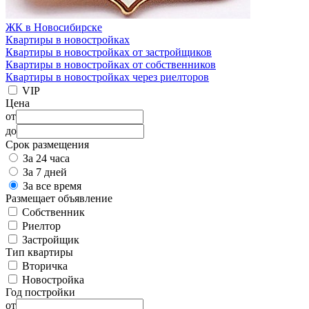
ЖК в Новосибирске
Квартиры в новостройках
Квартиры в новостройках от застройщиков
Квартиры в новостройках от собственников
Квартиры в новостройках через риелторов
VIP
Цена
от
до
Срок размещения
За 24 часа
За 7 дней
За все время
Размещает объявление
Собственник
Риелтор
Застройщик
Тип квартиры
Вторичка
Новостройка
Год постройки
от