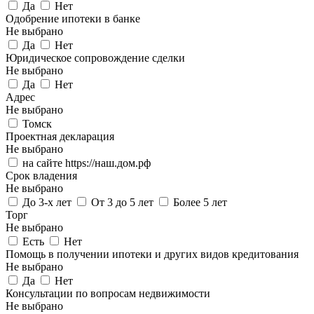
Да
Нет
Одобрение ипотеки в банке
Не выбрано
Да
Нет
Юридическое сопровождение сделки
Не выбрано
Да
Нет
Адрес
Не выбрано
Томск
Проектная декларация
Не выбрано
на сайте https://наш.дом.рф
Срок владения
Не выбрано
До 3-х лет
От 3 до 5 лет
Более 5 лет
Торг
Не выбрано
Есть
Нет
Помощь в получении ипотеки и других видов кредитования
Не выбрано
Да
Нет
Консультации по вопросам недвижимости
Не выбрано