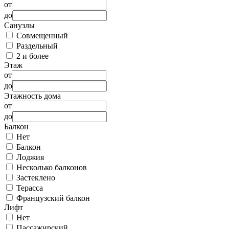
от
до
Санузлы
Совмещенный
Раздельный
2 и более
Этаж
от
до
Этажность дома
от
до
Балкон
Нет
Балкон
Лоджия
Несколько балконов
Застеклено
Терасса
Французский балкон
Лифт
Нет
Пассажирский