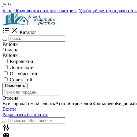
/*
*/
Блог
Объявления на карте смотреть
Удобный метод подачи объя
Каталог
Районы
Отмена
Районы
Кировский
Ленинский
Октябрьский
Советский
Применить
Отмена
Все города
Томск
Северск
Асино
Стрежевой
Колпашево
Кедровый
Войти
Разместить бесплатно