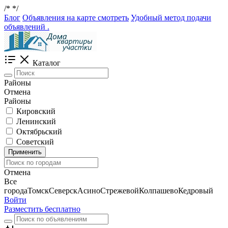
/*
*/
Блог
Объявления на карте смотреть
Удобный метод подачи
объявлений .
Каталог
Районы
Отмена
Районы
Кировский
Ленинский
Октябрьский
Советский
Применить
Отмена
Все
города
Томск
Северск
Асино
Стрежевой
Колпашево
Кедровый
Войти
Разместить бесплатно