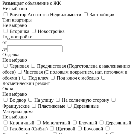
Размещает объявление о ЖК
Не выбрано
Риелтор Агентства Недвижимости
Застройщик
Тип квартиры
Не выбрано
Вторичка
Новостройка
Год постройки
от
до
Отделка
Не выбрано
Черновая
Предчистовая (Подготовлена к наклеиванию
обоев)
Чистовая (С половым покрытием, нат. потолком и
обоями )
Под ключ
Под ключ с мебелью
Косметический ремонт
Окна
Не выбрано
Во двор
На улицу
На солнечную сторону
Французские
Пластиковые
Деревянные
Материал дома
Не выбрано
Кирпичный
Монолитный
Блочный
Деревянный
Газобетон (Сибит)
Щитовой
Брусовой