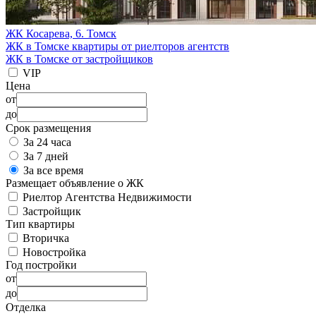
ЖК Косарева, 6. Томск
ЖК в Томске квартиры от риелторов агентств
ЖК в Томске от застройщиков
VIP
Цена
от
до
Срок размещения
За 24 часа
За 7 дней
За все время
Размещает объявление о ЖК
Риелтор Агентства Недвижимости
Застройщик
Тип квартиры
Вторичка
Новостройка
Год постройки
от
до
Отделка