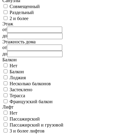
Санузлы
Совмещенный
Раздельный
2 и более
Этаж
от
до
Этажность дома
от
до
Балкон
Нет
Балкон
Лоджия
Несколько балконов
Застеклено
Терасса
Французский балкон
Лифт
Нет
Пассажирский
Пассажирский и грузовой
3 и более лифтов