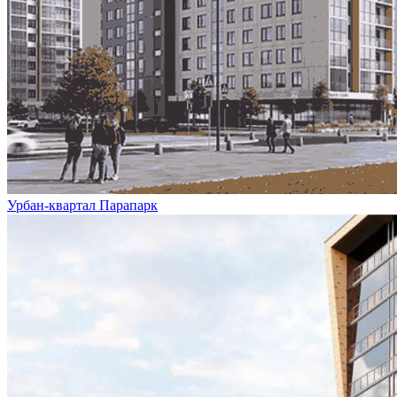
Урбан-квартал Парапарк