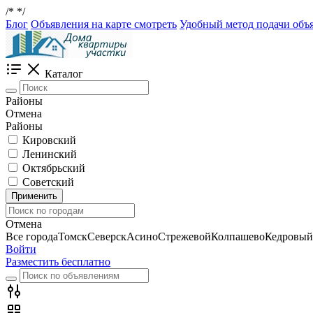
/*
*/
Блог
Объявления на карте смотреть
Удобный метод подачи объя
Каталог
Районы
Отмена
Районы
Кировский
Ленинский
Октябрьский
Советский
Применить
Отмена
Все города
Томск
Северск
Асино
Стрежевой
Колпашево
Кедровый
Войти
Разместить бесплатно