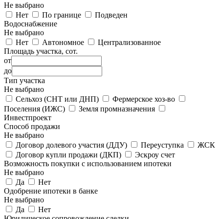
Не выбрано
Нет
По границе
Подведен
Водоснабжение
Не выбрано
Нет
Автономное
Централизованное
Площадь участка, сот.
от
до
Тип участка
Не выбрано
Сельхоз (СНТ или ДНП)
Фермерское хоз-во
Поселения (ИЖС)
Земля промназначения
Инвестпроект
Способ продажи
Не выбрано
Договор долевого участия (ДДУ)
Переуступка
ЖСК
Договор купли продажи (ДКП)
Эскроу счет
Возможность покупки с использованием ипотеки
Не выбрано
Да
Нет
Одобрение ипотеки в банке
Не выбрано
Да
Нет
Юридическое сопровождение сделки