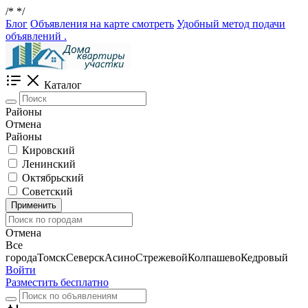
/*
*/
Блог
Объявления на карте смотреть
Удобный метод подачи
объявлений .
Каталог
Районы
Отмена
Районы
Кировский
Ленинский
Октябрьский
Советский
Применить
Отмена
Все
города
Томск
Северск
Асино
Стрежевой
Колпашево
Кедровый
Войти
Разместить бесплатно