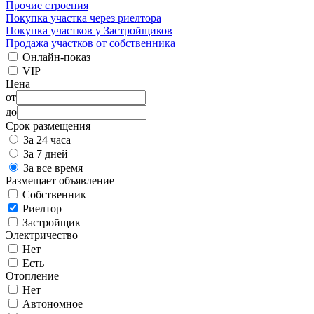
Прочие строения
Покупка участка через риелтора
Покупка участков у Застройщиков
Продажа участков от собственника
Онлайн-показ
VIP
Цена
от
до
Срок размещения
За 24 часа
За 7 дней
За все время
Размещает объявление
Собственник
Риелтор
Застройщик
Электричество
Нет
Есть
Отопление
Нет
Автономное