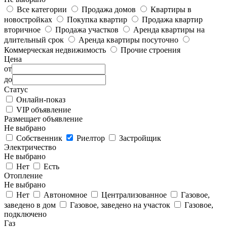
Все категории
Продажа домов
Квартиры в
новостройках
Покупка квартир
Продажа квартир
вторичное
Продажа участков
Аренда квартиры на
длительный срок
Аренда квартиры посуточно
Коммерческая недвижимость
Прочие строения
Цена
от
до
Статус
Онлайн-показ
VIP объявление
Размещает объявление
Не выбрано
Собственник
Риелтор
Застройщик
Электричество
Не выбрано
Нет
Есть
Отопление
Не выбрано
Нет
Автономное
Централизованное
Газовое,
заведено в дом
Газовое, заведено на участок
Газовое,
подключено
Газ